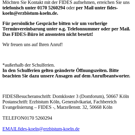
Möchten Sie Kontakt mit der FIDES aufnehmen, erreichen Sie uns
telefonisch unter 0170 5260294
oder
per Mail unter fides-
koeln@erzbistum-koeln.de.
Für persönliche Gespräche bitten wir um vorherige
Terminvereinbarung unter o.g. Telefonnummer oder per Mail.
Das FIDES-Büro ist ansonsten nicht besetzt!
Wir freuen uns auf Ihren Anruf!
*außerhalb der Schulferien.
In den Schulferien gelten geänderte Öffnungszeiten. Bitte
beachten Sie dazu unsere Ansagen auf dem Anrufbeantworter.
FIDES
Besucheranschrift: Domkloster 3 (Domforum), 50667 Köln
Postanschrift: Erzbistum Köln, Generalvikariat, Fachbereich
Evangelisierung – FIDES -, Marzellenstr. 32, 50668 Köln
TELEFON
0170 5260294
EMAIL
fides-koeln@erzbistum-koeln.de