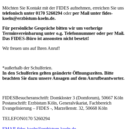
Möchten Sie Kontakt mit der FIDES aufnehmen, erreichen Sie uns
telefonisch unter 0170 5260294
oder
per Mail unter fides-
koeln@erzbistum-koeln.de.
Für persönliche Gespräche bitten wir um vorherige
Terminvereinbarung unter o.g. Telefonnummer oder per Mail.
Das FIDES-Büro ist ansonsten nicht besetzt!
Wir freuen uns auf Ihren Anruf!
*außerhalb der Schulferien.
In den Schulferien gelten geänderte Öffnungszeiten. Bitte
beachten Sie dazu unsere Ansagen auf dem Anrufbeantworter.
FIDES
Besucheranschrift: Domkloster 3 (Domforum), 50667 Köln
Postanschrift: Erzbistum Köln, Generalvikariat, Fachbereich
Evangelisierung – FIDES -, Marzellenstr. 32, 50668 Köln
TELEFON
0170 5260294
EMAIL
fides-koeln@erzbistum-koeln.de