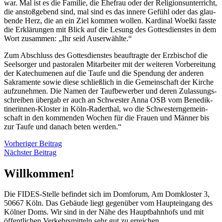
war. Mal ist es die Familie, die Ehe­frau oder der Religions­unterricht,
die anstoß­gebend sind, mal sind es das innere Gefühl oder das glau­
bende Herz, die an ein Ziel kommen wollen. Kardinal Woelki fasste
die Er­klärungen mit Blick auf die Lesung des Gottes­dienstes in dem
Wort zusammen: „Ihr seid Auserwählte.“
Zum Abschluss des Gottes­dienstes beauf­tragte der Erz­bischof die
Seel­sorger und pastoralen Mit­arbeiter mit der weiteren Vor­bereitung
der Kate­chumenen auf die Taufe und die Spen­dung der anderen
Sakra­mente sowie diese schließ­lich in die Gemein­schaft der Kirche
auf­zunehmen. Die Namen der Tauf­bewerber und deren Zulassungs­
schreiben übergab er auch an Schwester Anna OSB vom Benedik­
tiner­innen-Kloster in Köln-Raderthal, wo die Schwestern­gemein­
schaft in den kommenden Wochen für die Frauen und Männer bis
zur Taufe und danach beten werden.“
Vorheriger Beitrag
Nächster Beitrag
Willkommen!
Die FIDES-Stelle befindet sich im Domforum, Am Domkloster 3,
50667 Köln. Das Gebäude liegt gegenüber vom Haupteingang des
Kölner Doms. Wir sind in der Nähe des Hauptbahnhofs und mit
öffentlichen Verkehrsmitteln sehr gut zu erreichen.