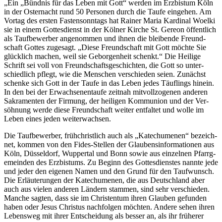
„Ein „Bündnis für das Leben mit Gott“ werden im Erz­bistum Köln
in der Oster­nacht rund 50 Personen durch die Taufe eingehen. Am
Vortag des ersten Fasten­sonntags hat Rainer Maria Kardinal Woelki
sie in einem Gottes­dienst in der Kölner Kirche St. Gereon öffent­lich
als Tauf­bewerber an­genommen und ihnen die bleibende Freund­
schaft Gottes zugesagt. „Diese Freund­schaft mit Gott möchte Sie
glück­lich machen, weil sie Geborgen­heit schenkt.“ Die Heilige
Schrift sei voll von Freund­schafts­ge­schichten, die Gott so unter­
schied­lich pflegt, wie die Men­schen ver­schieden seien. Zu­nächst
schenke sich Gott in der Taufe in das Leben jedes Täuf­lings hinein.
In den bei der Erwachsenen­taufe zeitnah mit­voll­zogenen anderen
Sakra­menten der Fir­mung, der heiligen Kommunion und der Ver­
söhnung werde diese Freund­schaft weiter ent­faltet und wolle im
Leben eines jeden weiterwachsen.
Die Tauf­bewerber, früh­christlich auch als „Katechumenen“ bezeich­
net, kommen von den Fides-Stellen der Glaubens­informa­tionen aus
Köln, Düsseldorf, Wupper­tal und Bonn sowie aus einzelnen Pfarrg­
emeinden des Erz­bistums. Zu Beginn des Gottes­dienstes nannte jede
und jeder den eigenen Namen und den Grund für den Tauf­wunsch.
Die Er­läuterungen der Kate­chumenen, die aus Deutsch­land aber
auch aus vielen anderen Län­dern stammen, sind sehr ver­schieden.
Manche sagten, dass sie im Christen­tum ihren Glauben gefunden
haben oder Jesus Christus nach­folgen möchten. Andere sehen ihren
Lebensweg mit ihrer Ent­scheidung als besser an, als ihr früherer